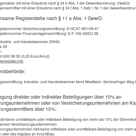
gsmakler mit einer Erlaubnis nach § 34 d Abs. 1 der Gewerbeordnung. (GewO)
nd einem Jahresbeitrag von 1.200 Euro auf rund 3.000 Euro ext
envermittler mit einer Erlaubnis nach § 34 f Abs. 1 Satz 1 Nr. 1 der Gewerbeordn
ersicherungen, die den Beitrag der Versicherten in Fonds anlege
nsame Registerstelle nach § 11 a Abs. 1 GewO:
den und damit Preisschwankungen ausgeglichen werden können
registernummer Versicherungsvermittlung: D-HCA7-9K1VN-41
der Regel kostenlos. Allerdings lohnt es sich nicht, sein Giro­ko
egisternummer Finanzanlagenvermittlung: D-F-156-G2DU-38
nn in der Regel höher als die Kostenersparnis.
ndustrie- und Handelskammer (DIHK)
ße 29
n
80 600 58 50 (0,20 Euro/Anruf)
erregister.info
 informieren
bnisbehörde:
gsvermittlung: Industrie- und Handelskammer Nord Westfalen, Sentmaringer Weg 
nbruchsversuche zählt die Polizei in Deutschland jährlich – mi
 sollte seinen Versicherungsschutz prüfen. Natürlich haftet die H
egung direkter oder indirekter Beteiligungen über 10% an
rungsunternehmen oder von Versicherungsunternehmen am Kap
nn man nicht zu hause ist. Wer die eigenen vier Wände allerding
rungsvermittlers über 10%:
hält keine unmittelbare oder mittelbare Beteiligung von mehr als 10% der Stimmrec
n einem Versicherungsunternehmen.
e als Versicherungsku
erungsunternehmen hält keine mittelbare oder unmittelbare Beteiligung von mehr 
 oder des Kapitals an Knut Milas.