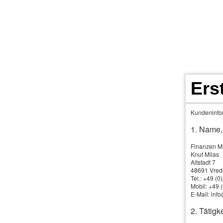
Ers
Richtige Zahlweis
Kundeninfor
1. Name,
Finanzen M
We
Knut Milas
ge
Altstadt 7
48691 Vred
fünf Prozent der Versicherungsbeiträge können eing
Tel.: +49 (
Mobil: +49
Zahlung einen Mehraufwand und berechnen einen entsp
E-Mail: inf
Überweisung sind es immer noch zwei Prozent. Beispie
2. Tätigke
Eingesparte zusätzlich in den Versicherungsschutz