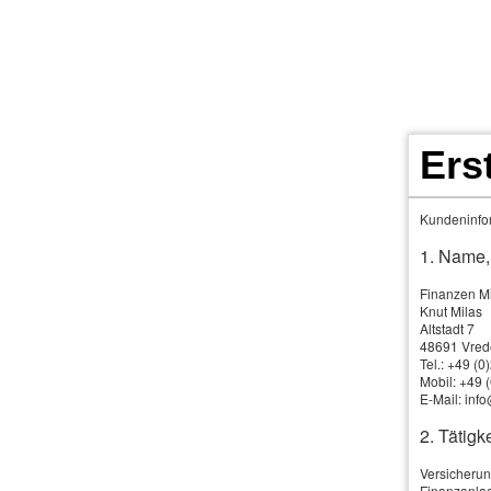
Ers
Kundeninfor
Schwe­re Krank­hei
1. Name,
Finanzen M
Knut Milas
Um
Altstadt 7
48691 Vred
wi
Tel.: +49 (
Mobil: +49
gar keinen Vertrag. Eine Alternative zum privaten Be
E-Mail: inf
Erkrankungen, der in den letzten Jahren den Sprung
2. Tätigke
un­ter­neh­men angeboten wird. Die Dred-Disease-Ve
Versicherun
schweren Krank­hei­ten auftritt - zum Beispiel Krebs,
Finanzanlag