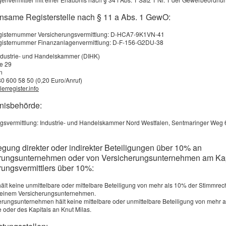
che Diagnose reicht aus, um die volle Versicherungssumme zu bek
nsame Registerstelle nach § 11 a Abs. 1 GewO:
ce allerdings nicht versichert. Keine Leistungen gibt es beispi
registernummer Versicherungsvermittlung: D-HCA7-9K1VN-41
ystems. Die Dread-Disease-Versicherung ist deshalb nicht als
egisternummer Finanzanlagenvermittlung: D-F-156-G2DU-38
eitsversicherung zu teuer oder wegen Vorerkrankungen nicht zu
ndustrie- und Handelskammer (DIHK)
ße 29
n
80 600 58 50 (0,20 Euro/Anruf)
erregister.info
rung: Gute Produkte erk
bnisbehörde:
gsvermittlung: Industrie- und Handelskammer Nord Westfalen, Sentmaringer Weg 
eben aktiv gestaltet, ist besonders häufig von Unfällen bedroh
sch durch einen schweren Sport-, Urlaubs-, Arbeits- oder Haus
egung direkter oder indirekter Beteiligungen über 10% an
rungsunternehmen oder von Versicherungsunternehmen am Kap
ist im Ernstfall, wer eine Unfall­ver­si­che­rung besitzt und finanzi
rungsvermittlers über 10%:
hält keine unmittelbare oder mittelbare Beteiligung von mehr als 10% der Stimmrec
n einem Versicherungsunternehmen.
erungsunternehmen hält keine mittelbare oder unmittelbare Beteiligung von mehr 
 oder des Kapitals an Knut Milas.
nfallschutz