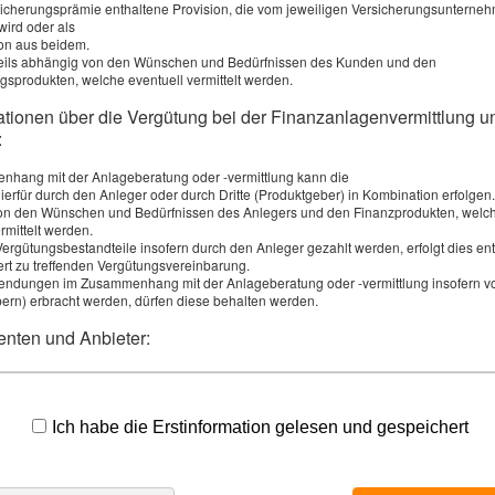
rsicherungsprämie enthaltene Provision, die vom jeweiligen Versicherungsunterne
wird oder als
on aus beidem.
weils abhängig von den Wünschen und Bedürfnissen des Kunden und den
gsprodukten, welche eventuell vermittelt werden.
ationen über die Vergütung bei der Finanzanlagenvermittlung un
:
hang mit der Anlageberatung oder -vermittlung kann die
ierfür durch den Anleger oder durch Dritte (Produktgeber) in Kombination erfolgen. 
on den Wünschen und Bedürfnissen des Anlegers und den Finanzprodukten, welc
rmittelt werden.
Vergütungsbestandteile insofern durch den Anleger gezahlt werden, erfolgt dies e
rt zu treffenden Vergütungsvereinbarung.
ndungen im Zusammenhang mit der Anlageberatung oder -vermittlung insofern vo
peicherung meiner Daten zur Übersendung von Produktinforma
ern) erbracht werden, dürfen diese behalten werden.
schutzerklärung
). *
enten und Anbieter:
absenden
bietet Vermittlungs- und Beratungsleistungen zu den Finanzanlagen der folgenden 
r an:
Ich habe die Erstinformation gelesen und gespeichert
ds GmbH & Co. KG
F5 Crypto Management GmbH
METZLER ASSET MANAGEMENT GM
Die Daten werden über eine sichere SSL-Verbindung übertrage
Invest I GmbH & Co. KG
Family Trust Beteiligungsholding FTB GmbH & Co.
Metzler International Investments Public
KG