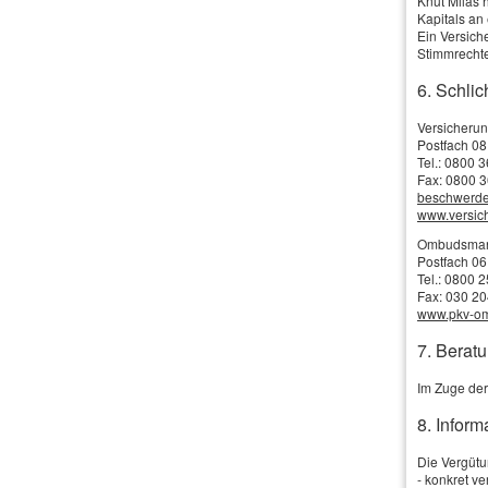
Knut Milas 
Kapitals a
Geburts­datum:
Ein Versich
Stimmrechte
Straße, Hausnr.:
6. Schlic
PLZ, Ort:
Versicheru
Postfach 08
Tel.: 0800 
Telefon:
Fax: 0800 3
beschwerd
www.versi
E-Mail: *
Ombudsmann 
Postfach 06
Tel.: 0800 
Fax: 030 2
www.pkv-o
Berufliche Tätigkeit:
7. Beratu
Berufsgruppe:
Im Zuge der
8. Infor
Gewünschter Schutz:
Die Vergütun
- konkret v