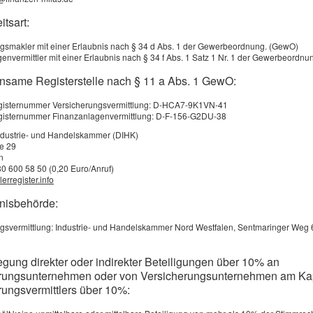
r Versicherung ein.
itsart:
eistungen individuell an die eigenen Bedürfnisse anzupassen. D
gsmakler mit einer Erlaubnis nach § 34 d Abs. 1 der Gewerbeordnung. (GewO)
sweise beim Zahnersatz, Krankenhausaufenthalten, Krankentage
envermittler mit einer Erlaubnis nach § 34 f Abs. 1 Satz 1 Nr. 1 der Gewerbeordn
rden, der über die Standardleistungen der GKV hinausgeht
nsame Registerstelle nach § 11 a Abs. 1 GewO:
registernummer Versicherungsvermittlung: D-HCA7-9K1VN-41
egisternummer Finanzanlagenvermittlung: D-F-156-G2DU-38
ndustrie- und Handelskammer (DIHK)
ng
ße 29
ellungen
n
80 600 58 50 (0,20 Euro/Anruf)
erregister.info
bnisbehörde:
gsvermittlung: Industrie- und Handelskammer Nord Westfalen, Sentmaringer Weg 
ver­si­che­rung
egung direkter oder indirekter Beteiligungen über 10% an
rungsunternehmen oder von Versicherungsunternehmen am Kap
rungsvermittlers über 10%: