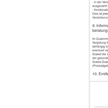
- in der Ve
Selbstbeteiligung:
ausgezahlt 
- Kombinati
Dies ist je
Bisher versichert:
Versicherun
9. Inform
beratung
Anmerkungen
Im Zusammen
Vergütung h
abhängig v
eventuell ve
Soweit die 
der gesonde
Soweit Zuwe
Ich bin einverstanden
mit der Erhebung und S
(Produktgeb
Informationen und Widerrufshinweise in der
Daten
10. Emitt
Knut Milas 
und Anbiete
1-4-9 Invest Fon
10x Founders Co-