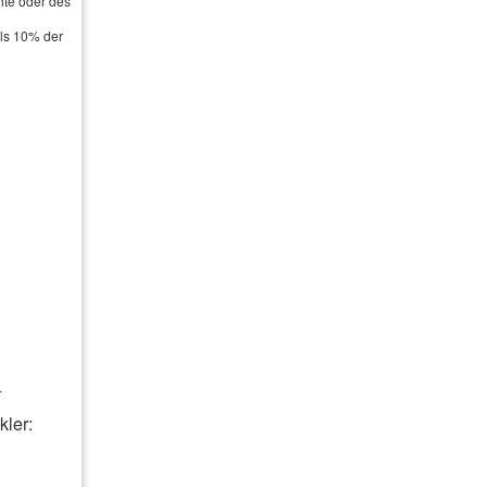
hte oder des
als 10% der
.
kler: