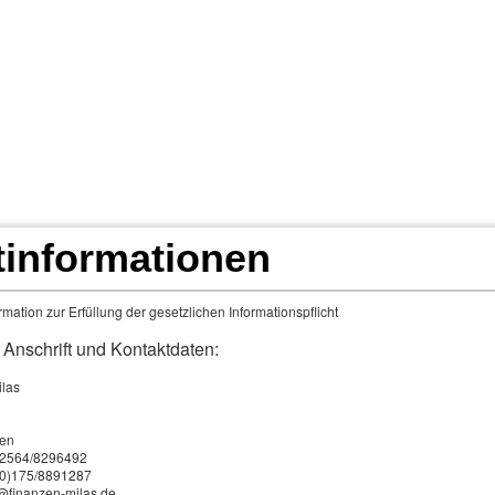
Home
Vorstellung
Infos & Tipps
Angebote für
Service
Impressum
tinformationen
­si­che­rung
mation zur Erfüllung der gesetzlichen Informationspflicht
rgleich zur Gesetzlichen Kranken­ver­si­che­rung
 Anschrift und Kontaktdaten:
e Private Kranken­ver­si­che­rung funktioniert nach einem anderen
ilas
e Beiträge in der GKV einkommensabhängig sind, richten sie sic
rten, seinem Gesundheitszustand und dem gewählten Tarif. Zud
en
0)2564/8296492
rte begleichen zunächst die Rechnungen für ärztliche Leistung
 (0)175/8891287
o@finanzen-milas.de