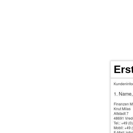
Ers
Private Kranken­ver
Kundeninfor
Ve
1. Name,
Di
Finanzen M
Knut Milas
die gesetzliche Kranken­ver­si­che­rung. Während di
Altstadt 7
nach dem Alter bei Vertragsabschluss des Versiche
48691 Vred
Tel.: +49 (
die PKV auf dem Kostenerstattungsprinzip: Versiche
Mobil: +49
E-Mail: inf