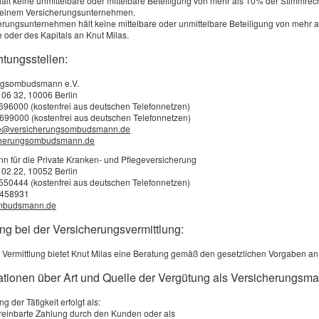
hält keine unmittelbare oder mittelbare Beteiligung von mehr als 10% der Stimmrec
n einem Versicherungsunternehmen.
erungsunternehmen hält keine mittelbare oder unmittelbare Beteiligung von mehr 
 oder des Kapitals an Knut Milas.
htungsstellen:
ngsombudsmann e.V.
 06 32, 10006 Berlin
3696000 (kostenfrei aus deutschen Telefonnetzen)
699000 (kostenfrei aus deutschen Telefonnetzen)
e@versicherungsombudsmann.de
cherungsombudsmann.de
für die Private Kranken- und Pflegeversicherung
 02 22, 10052 Berlin
2550444 (kostenfrei aus deutschen Telefonnetzen)
0458931
mbudsmann.de
ng bei der Versicherungsvermittlung:
 Vermittlung bietet Knut Milas eine Beratung gemäß den gesetzlichen Vorgaben an
mationen über Art und Quelle der Vergütung als Versicherungsma
g der Tätigkeit erfolgt als:
ereinbarte Zahlung durch den Kunden oder als