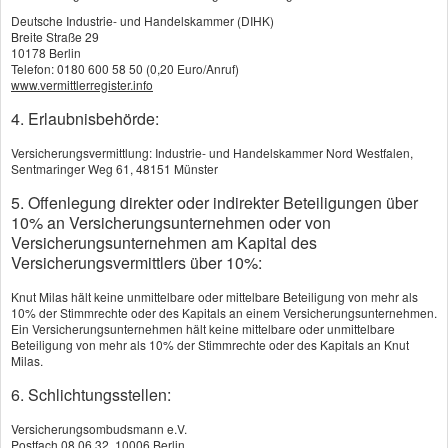
Private Kranken­ver­si­che­rung
Deutsche Industrie- und Handelskammer (DIHK)
Breite Straße 29
Zahn­zu­satz­ver­si­che­rung
10178 Berlin
Telefon: 0180 600 58 50 (0,20 Euro/Anruf)
www.vermittlerregister.info
Private Kranken­ver­si­che­
4. Erlaubnisbehörde:
rung
Versicherungsvermittlung: Industrie- und Handelskammer Nord Westfalen,
Sentmaringer Weg 61, 48151 Münster
Neben
5. Offenlegung direkter oder indirekter Beteiligungen über
10% an Versicherungsunternehmen oder von
der
Versicherungsunternehmen am Kapital des
gesetzlichen Kranken­ver­si­che­rung besteht in
Versicherungsvermittlers über 10%:
Deutschland auch die Möglichkeit, eine private
Knut Milas hält keine unmittelbare oder mittelbare Beteiligung von mehr als
10% der Stimmrechte oder des Kapitals an einem Versicherungsunternehmen.
Kranken­ver­si­che­rung (PKV) abzuschließen. Über
Ein Versicherungsunternehmen hält keine mittelbare oder unmittelbare
Beteiligung von mehr als 10% der Stimmrechte oder des Kapitals an Knut
eine Vielzahl an PKV-Tarifen ist es möglich, eine
Milas.
Gesundheitsversorgung zu wählen, die den
6. Schlichtungsstellen:
eigenen Bedürfnissen entspricht.
Versicherungsombudsmann e.V.
Postfach 08 06 32, 10006 Berlin