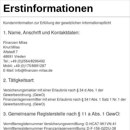
Erstinformationen
Kundeninformation zur Erfüllung der gesetzlichen Informationspflicht
1. Name, Anschrift und Kontaktdaten:
Produkte
Finanzen Milas
Knut Milas
Altstadt 7
48691 Vreden
Schwe­re Krank­hei­ten
Tel.: +49 (0)2564/8296492
Mobil: +49 (0)175/8891287
Auslandskrankenversicherung
E-Mail: info@finanzen-milas.de
2. Tätigkeitsart:
Gesetzliche Kranken­ver­si­che­rung
Versicherungsmakler mit einer Erlaubnis nach § 34 d Abs. 1 der
Krankenhaustagegeld
Gewerbeordnung. (GewO)
Finanzanlagenvermittler mit einer Erlaubnis nach § 34 f Abs. 1 Satz 1 Nr. 1 der
Gewerbeordnung. (GewO)
Krankentagegeld
3. Gemeinsame Registerstelle nach § 11 a Abs. 1 GewO:
Kranken­zusatz­ver­si­che­rung
Vermittlerregisternummer Versicherungsvermittlung: D-HCA7-9K1VN-41
Vermittlerregisternummer Finanzanlagenvermittlung: D-F-156-G2DU-38