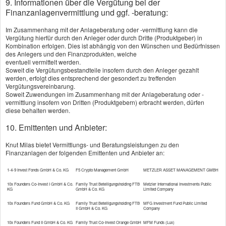
9. Informationen über die Vergütung bei der
Finanzanlagenvermittlung und ggf. -beratung:
attraktive Option sein.
Im Zusammenhang mit der Anlageberatung oder -vermittlung kann die
Mehr zum Thema:
Vergütung hierfür durch den Anleger oder durch Dritte (Produktgeber) in
Kombination erfolgen. Dies ist abhängig von den Wünschen und Bedürfnissen
·
Wer kann sich privat ver­sichern?
des Anlegers und den Finanzprodukten, welche
eventuell vermittelt werden.
·
Vergleich zur Gesetzlichen Kranken­ver­si­che­rung
Soweit die Vergütungsbestandteile insofern durch den Anleger gezahlt
werden, erfolgt dies entsprechend der gesondert zu treffenden
·
Faktoren für den PKV-Beitrag und
Vergütungsvereinbarung.
Soweit Zuwendungen im Zusammenhang mit der Anlageberatung oder -
Alterungsrückstellungen
vermittlung insofern von Dritten (Produktgebern) erbracht werden, dürfen
diese behalten werden.
·
Wichtige Leistungen der PKV
10. Emittenten und Anbieter:
·
Tarif- und Anbieterwahl
Knut Milas bietet Vermittlungs- und Beratungsleistungen zu den
Finanzanlagen der folgenden Emittenten und Anbieter an:
1-4-9 Invest Fonds GmbH & Co. KG
F5 Crypto Management GmbH
METZLER ASSET MANAGEMENT GMBH
Vergleich und Angebot Private
10x Founders Co-Invest I GmbH & Co.
Family Trust Beteiligungsholding FTB
Metzler International Investments Public
KG
GmbH & Co. KG
Limited Company
Kranken­ver­si­che­rung
10x Founders Fund GmbH & Co. KG
Family Trust Beteiligungsholding FTB
MFG Investment Fund Public Limited
II GmbH & Co. KG
Company
10x Founders Fund II GmbH & Co. KG
Family Trust Co-Invest Orange GmbH
MFM Funds (Lux)