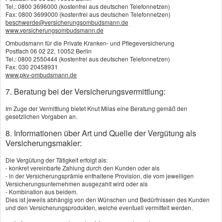
Tel.: 0800 3696000 (kostenfrei aus deutschen Telefonnetzen)
Bei der gesetzlichen Kranken­ver­si­che­rung sind
Fax: 0800 3699000 (kostenfrei aus deutschen Telefonnetzen)
beschwerde@versicherungsombudsmann.de
Standardleistungen vorgegeben. Diese stellen
www.versicherungsombudsmann.de
zwar die „notwendige Basisversorgung“ sicher,
Ombudsmann für die Private Kranken- und Pflegeversicherung
Postfach 06 02 22, 10052 Berlin
hinterlassen aber in immer mehr Bereichen
Tel.: 0800 2550444 (kostenfrei aus deutschen Telefonnetzen)
Fax: 030 20458931
Leistungslücken. Zukünftige Leistungen können
www.pkv-ombudsmann.de
sich in der GKV also verändern, da sie aus dem
7. Beratung bei der Versicherungsvermittlung:
Leistungskatalog gestrichen werden. Das geht bei
Im Zuge der Vermittlung bietet Knut Milas eine Beratung gemäß den
gesetzlichen Vorgaben an.
der PKV nicht, hier sind die Leistungen des
8. Informationen über Art und Quelle der Vergütung als
gewählten Tarifs garantiert.
Versicherungsmakler:
Wer sich privat versichert, profitiert von besseren
Die Vergütung der Tätigkeit erfolgt als:
- konkret vereinbarte Zahlung durch den Kunden oder als
Leistungen und hat oft mehr Wahlmöglichkeiten bei
- in der Versicherungsprämie enthaltene Provision, die vom jeweiligen
Versicherungsunternehmen ausgezahlt wird oder als
Ärzten und Behandlungsmethoden. Insbesondere
- Kombination aus beidem.
Dies ist jeweils abhängig von den Wünschen und Bedürfnissen des Kunden
für Menschen mit hohen Ansprüchen an ihre
und den Versicherungsprodukten, welche eventuell vermittelt werden.
medizinische Versorgung kann die PKV eine