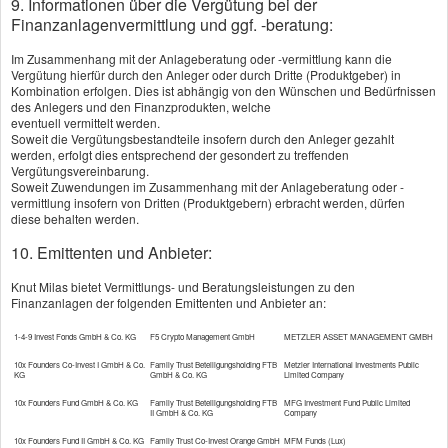
9. Informationen über die Vergütung bei der
Finanzanlagenvermittlung und ggf. -beratung:
Tipp:
Beim Rooming-In bleiben Vater oder Mutter
Im Zusammenhang mit der Anlageberatung oder -vermittlung kann die
während der stationären Behandlung bei ihrem
Vergütung hierfür durch den Anleger oder durch Dritte (Produktgeber) in
Kombination erfolgen. Dies ist abhängig von den Wünschen und Bedürfnissen
Kind. Dafür berechnet die Klinik eine zusätzliche
des Anlegers und den Finanzprodukten, welche
eventuell vermittelt werden.
Tagespauschale für Unterkunft und Verpflegung.
Soweit die Vergütungsbestandteile insofern durch den Anleger gezahlt
werden, erfolgt dies entsprechend der gesondert zu treffenden
Viele Krankenhaustagegeld-Tarife verdoppeln den
Vergütungsvereinbarung.
Soweit Zuwendungen im Zusammenhang mit der Anlageberatung oder -
Tagessatz für das versicherte Kind, wenn ein
vermittlung insofern von Dritten (Produktgebern) erbracht werden, dürfen
diese behalten werden.
Elternteil als Begleitperson mit ins Krankenhaus
10. Emittenten und Anbieter:
geht.
Knut Milas bietet Vermittlungs- und Beratungsleistungen zu den
Finanzanlagen der folgenden Emittenten und Anbieter an:
1-4-9 Invest Fonds GmbH & Co. KG
F5 Crypto Management GmbH
METZLER ASSET MANAGEMENT GMBH
10x Founders Co-Invest I GmbH & Co.
Family Trust Beteiligungsholding FTB
Metzler International Investments Public
Vergleich und Angebot
KG
GmbH & Co. KG
Limited Company
Krankenhaustagegeld
10x Founders Fund GmbH & Co. KG
Family Trust Beteiligungsholding FTB
MFG Investment Fund Public Limited
II GmbH & Co. KG
Company
10x Founders Fund II GmbH & Co. KG
Family Trust Co-Invest Orange GmbH
MFM Funds (Lux)