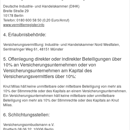
Private Kranken­ver­si­che­rung
Deutsche Industrie- und Handelskammer (DIHK)
Breite Straße 29
Zahn­zu­satz­ver­si­che­rung
10178 Berlin
Telefon: 0180 600 58 50 (0,20 Euro/Anruf)
www.vermittlerregister.info
Krankenhaustagegeld
4. Erlaubnisbehörde:
Versicherungsvermittlung: Industrie- und Handelskammer Nord Westfalen,
Sentmaringer Weg 61, 48151 Münster
5. Offenlegung direkter oder indirekter Beteiligungen über
Krankenhaustagegeld, solange Sie
10% an Versicherungsunternehmen oder von
in der Klinik sind
Versicherungsunternehmen am Kapital des
Versicherungsvermittlers über 10%:
Das Krankenhaustagegeld ist ein angenehmes
Knut Milas hält keine unmittelbare oder mittelbare Beteiligung von mehr als
10% der Stimmrechte oder des Kapitals an einem Versicherungsunternehmen.
finanzielles Polster, wenn Sie stationär behandelt
Ein Versicherungsunternehmen hält keine mittelbare oder unmittelbare
Beteiligung von mehr als 10% der Stimmrechte oder des Kapitals an Knut
werden müssen. Der Versicherer überweist Ihnen
Milas.
den vereinbarten Tagessatz, solange Sie aus
6. Schlichtungsstellen:
medizinisch notwendigem Grund in der Klinik sind.
Versicherungsombudsmann e.V.
Postfach 08 06 32, 10006 Berlin