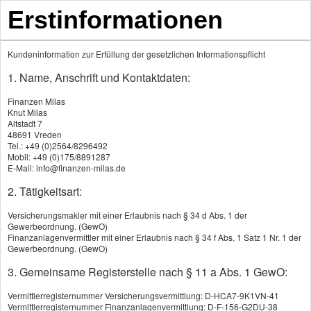
Erstinformationen
Kundeninformation zur Erfüllung der gesetzlichen Informationspflicht
1. Name, Anschrift und Kontaktdaten:
Produkte
Finanzen Milas
Knut Milas
Altstadt 7
48691 Vreden
Schwe­re Krank­hei­ten
Tel.: +49 (0)2564/8296492
Mobil: +49 (0)175/8891287
Auslandskrankenversicherung
E-Mail: info@finanzen-milas.de
2. Tätigkeitsart:
Gesetzliche Kranken­ver­si­che­rung
Versicherungsmakler mit einer Erlaubnis nach § 34 d Abs. 1 der
Krankenhaustagegeld
Gewerbeordnung. (GewO)
Finanzanlagenvermittler mit einer Erlaubnis nach § 34 f Abs. 1 Satz 1 Nr. 1 der
Gewerbeordnung. (GewO)
Krankentagegeld
3. Gemeinsame Registerstelle nach § 11 a Abs. 1 GewO:
Kranken­zusatz­ver­si­che­rung
Vermittlerregisternummer Versicherungsvermittlung: D-HCA7-9K1VN-41
Vermittlerregisternummer Finanzanlagenvermittlung: D-F-156-G2DU-38