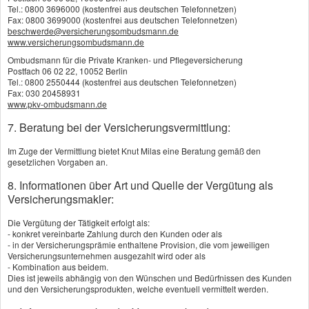
Die Auszahlung Ihres Krankenhaustagegelds ist
Tel.: 0800 3696000 (kostenfrei aus deutschen Telefonnetzen)
Fax: 0800 3699000 (kostenfrei aus deutschen Telefonnetzen)
steuerfrei.
beschwerde@versicherungsombudsmann.de
www.versicherungsombudsmann.de
Ombudsmann für die Private Kranken- und Pflegeversicherung
Zahlen Sie Ihre zusätzlichen Kosten vom
Postfach 06 02 22, 10052 Berlin
Tel.: 0800 2550444 (kostenfrei aus deutschen Telefonnetzen)
Krankenhaustagegeld
Fax: 030 20458931
www.pkv-ombudsmann.de
Mit Ihrem Krankenhaustagegeld können Sie
7. Beratung bei der Versicherungsvermittlung:
Telefon und Fernsehermiete in der Klinik bezahlen
Im Zuge der Vermittlung bietet Knut Milas eine Beratung gemäß den
und die Fahrtkosten Ihrer Angehörigen decken,
gesetzlichen Vorgaben an.
aber auch eine Ersatzkraft finanzieren, wenn
8. Informationen über Art und Quelle der Vergütung als
Versicherungsmakler:
während des Klinikaufenthalts niemand Haushalt
Die Vergütung der Tätigkeit erfolgt als:
und Kinder versorgt. Das Krankenhaustagegeld
- konkret vereinbarte Zahlung durch den Kunden oder als
- in der Versicherungsprämie enthaltene Provision, die vom jeweiligen
wird ohne Kostennachweis gezahlt - dem
Versicherungsunternehmen ausgezahlt wird oder als
- Kombination aus beidem.
Versicherer reicht eine Bescheinigung der Klinik
Dies ist jeweils abhängig von den Wünschen und Bedürfnissen des Kunden
und den Versicherungsprodukten, welche eventuell vermittelt werden.
über Dauer und Grund der Behandlung.