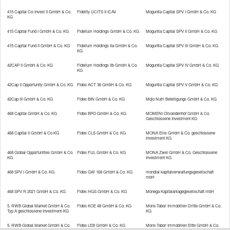
415 Capital Co-Invest II GmbH & Co.
Fidelity UCITS II ICAV
Moguntia Capital SPV I GmbH & Co. KG
Die Daten werden über eine sichere SSL-
KG
415 Capital Fund I GmbH & Co. KG
Fidelium Holdings GmbH & Co. KG
Moguntia Capital SPV II GmbH & Co. KG
Verbindung übertragen.
415 Capital Fund II GmbH & Co. KG
Fidelium Holdings IIa GmbH & Co.
Moguntia Capital SPV III GmbH & Co. KG
KG
* Pflichtfeld
42CAP II GmbH & Co. KG
Fidelium Holdings IIb GmbH & Co.
Moguntia Capital SPV IV GmbH & Co. KG
KG
42Cap II Opportunity GmbH & Co. KG
Fides ACT 36 GmbH & Co. KG
Moguntia Capital SPV V GmbH & Co. KG
42Cap III GmbH & Co. KG
Fides BIN GmbH & Co. KG
Mojo Nutri Beteiligungs GmbH & Co. KG
468 Capital GmbH & Co. KG
Fides BPO GmbH & Co. KG
MOMENI Olivandenhof GmbH & Co.
Geschlossene Investment KG
Seite teilen:
468 Capital II GmbH & Co KG
Fides CLS GmbH & Co. KG
MONA Eins GmbH & Co. geschlossene
Investment KG
468 Global Opportunities GmbH & Co.
Fides FUL GmbH & Co. KG
MONA Zwei GmbH & Co. Geschlossene
KG
Investment KG
Impressum
468 SPV I GmbH & Co. KG
Fides GW 168 GmbH & Co. KG
mondial kapitalverwaltungsgesellschaft
mbH
Rechtliche Hinweise
468 SPV R 2021 GmbH & Co. KG
Fides HGS GmbH & Co. KG
Monega Kapitalanlagegesellschaft mbH
5. RWB Global Market GmbH & Co.
Fides KOE 48 GmbH & Co. KG
Mons-Tabor Immobilien Dritte GmbH & Co.
Datenschutz
Typ A geschlossene Investment-KG
KG
5. RWB Global Market GmbH & Co.
Fides LEB GmbH & Co. KG
Mons-Tabor Immobilien Elfte GmbH & Co.