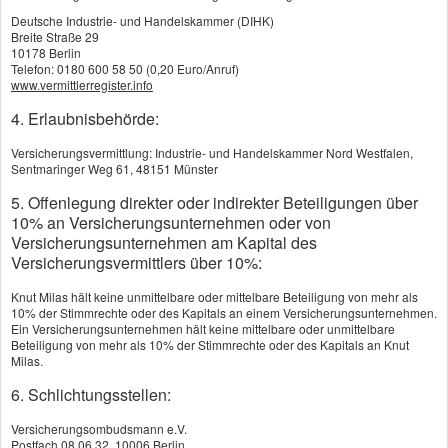
Deutsche Industrie- und Handelskammer (DIHK)
Breite Straße 29
Richtig versichert als
10178 Berlin
Telefon: 0180 600 58 50 (0,20 Euro/Anruf)
Existenzgründer
www.vermittlerregister.info
4. Erlaubnisbehörde:
Das unternehmerische Risiko, das Sie als
Versicherungsvermittlung: Industrie- und Handelskammer Nord Westfalen,
Selbständiger tragen, kann Ihnen niemand
Sentmaringer Weg 61, 48151 Münster
abnehmen. Gegen andere Gefahren können Sie
5. Offenlegung direkter oder indirekter Beteiligungen über
10% an Versicherungsunternehmen oder von
mit den richtigen Firmenversicherungen aber
Versicherungsunternehmen am Kapital des
vorsorgen.
Versicherungsvermittlers über 10%:
Viele Versicherer bieten besonders günstige
Knut Milas hält keine unmittelbare oder mittelbare Beteiligung von mehr als
10% der Stimmrechte oder des Kapitals an einem Versicherungsunternehmen.
Einsteigertarife für Existenzgründer an. Ihr
Ein Versicherungsunternehmen hält keine mittelbare oder unmittelbare
Beteiligung von mehr als 10% der Stimmrechte oder des Kapitals an Knut
wichtigstes Kapital gerade am Anfang ist Ihre
Milas.
Arbeitskraft. Besonderes Augenmerk sollten Sie
6. Schlichtungsstellen:
deshalb auf einen guten Schutz für den Fall
Versicherungsombudsmann e.V.
Postfach 08 06 32, 10006 Berlin
vorzeitiger Berufs­unfähig­keit legen.