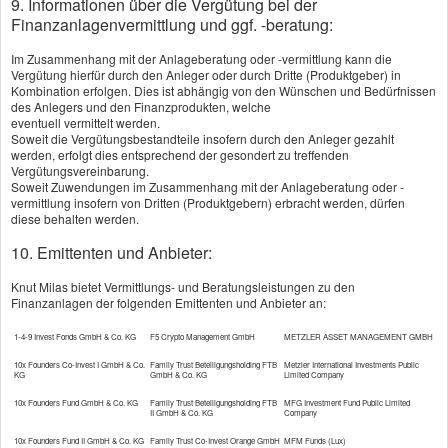
9. Informationen über die Vergütung bei der
Finanzanlagenvermittlung und ggf. -beratung:
gewähren die Versicherer übrigens
Im Zusammenhang mit der Anlageberatung oder -vermittlung kann die
Prämienrabatte: z.B. für Alarm-, Feuermelde-,
Vergütung hierfür durch den Anleger oder durch Dritte (Produktgeber) in
Kombination erfolgen. Dies ist abhängig von den Wünschen und Bedürfnissen
Sprinkler- oder Löschanlagen. Die Vereinbarung,
des Anlegers und den Finanzprodukten, welche
eventuell vermittelt werden.
kleinere Schäden aus eigener Tasche zu zahlen,
Soweit die Vergütungsbestandteile insofern durch den Anleger gezahlt
werden, erfolgt dies entsprechend der gesondert zu treffenden
spart in der Regel ebenfalls Geld
Vergütungsvereinbarung.
Soweit Zuwendungen im Zusammenhang mit der Anlageberatung oder -
vermittlung insofern von Dritten (Produktgebern) erbracht werden, dürfen
Mehr zum Thema:
diese behalten werden.
·
Die Grundlagen
10. Emittenten und Anbieter:
·
Von Risiken und Prioritäten
Knut Milas bietet Vermittlungs- und Beratungsleistungen zu den
·
Firmenversicherungen
Finanzanlagen der folgenden Emittenten und Anbieter an:
·
Existenzgründer-Absicherung
1-4-9 Invest Fonds GmbH & Co. KG
F5 Crypto Management GmbH
METZLER ASSET MANAGEMENT GMBH
·
Information und Beratung
10x Founders Co-Invest I GmbH & Co.
Family Trust Beteiligungsholding FTB
Metzler International Investments Public
KG
GmbH & Co. KG
Limited Company
10x Founders Fund GmbH & Co. KG
Family Trust Beteiligungsholding FTB
MFG Investment Fund Public Limited
II GmbH & Co. KG
Company
10x Founders Fund II GmbH & Co. KG
Family Trust Co-Invest Orange GmbH
MFM Funds (Lux)