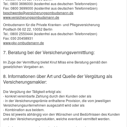
Tel.: 0800 3696000 (kostenfrei aus deutschen Telefonnetzen)
Fax: 0800 3699000 (kostenfrei aus deutschen Telefonnetzen)
Als Selbstständiger erwirbt man in der Regel
beschwerde@versicherungsombudsmann.de
www.versicherungsombudsmann.de
keinen Anspruch auf eine gesetzliche Rente -
Ombudsmann für die Private Kranken- und Pflegeversicherung
beginnen Sie frühzeitig damit, mit einer privaten
Postfach 06 02 22, 10052 Berlin
Tel.: 0800 2550444 (kostenfrei aus deutschen Telefonnetzen)
Rentenversicherung eigenverantwortlich für Ihren
Fax: 030 20458931
www.pkv-ombudsmann.de
Ruhestand vorzusorgen.
7. Beratung bei der Versicherungsvermittlung:
Im Zuge der Vermittlung bietet Knut Milas eine Beratung gemäß den
Sparen Sie Beiträge
gesetzlichen Vorgaben an.
Um so flexibel wie möglich zu bleiben, ist vor allem
8. Informationen über Art und Quelle der Vergütung als
bei Haft­pflicht- und Sachversicherungen der
Versicherungsmakler:
Abschluss kurzfristiger Verträge sinnvoll: am
Die Vergütung der Tätigkeit erfolgt als:
- konkret vereinbarte Zahlung durch den Kunden oder als
besten durch Jahresverträge mit der Option auf
- in der Versicherungsprämie enthaltene Provision, die vom jeweiligen
Versicherungsunternehmen ausgezahlt wird oder als
Verlängerung, wenn nicht vor Vertragsende
- Kombination aus beidem.
Dies ist jeweils abhängig von den Wünschen und Bedürfnissen des Kunden
gekündigt wird.
und den Versicherungsprodukten, welche eventuell vermittelt werden.
Für Maßnahmen zur Schadensverhütung