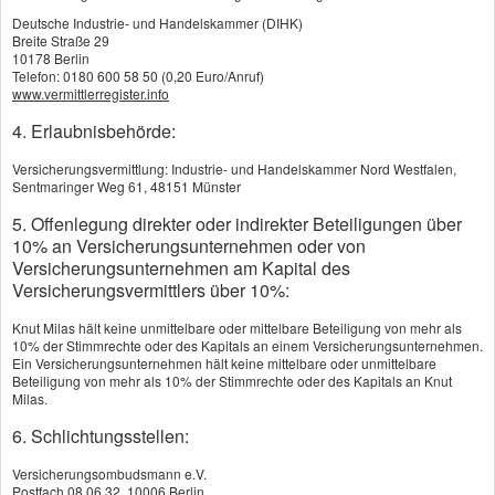
Deutsche Industrie- und Handelskammer (DIHK)
Breite Straße 29
10178 Berlin
Telefon: 0180 600 58 50 (0,20 Euro/Anruf)
www.vermittlerregister.info
4. Erlaubnisbehörde:
Versicherungsvermittlung: Industrie- und Handelskammer Nord Westfalen,
Sentmaringer Weg 61, 48151 Münster
Grundfähigkeitsversicherung gehört zu den
5. Offenlegung direkter oder indirekter Beteiligungen über
innovativen Vorsorgelösungen. Der Unterschied zur
10% an Versicherungsunternehmen oder von
Versicherungsunternehmen am Kapital des
"klassischen" Berufs­unfähig­keitsversicherung: Es
Versicherungsvermittlers über 10%:
wird nicht geprüft, ob und inwieweit der Versicherte
Knut Milas hält keine unmittelbare oder mittelbare Beteiligung von mehr als
seinen Beruf noch ausüben kann. Der Versicherer
10% der Stimmrechte oder des Kapitals an einem Versicherungsunternehmen.
Ein Versicherungsunternehmen hält keine mittelbare oder unmittelbare
leistet sofort, wenn man infolge von Krankheit oder
Beteiligung von mehr als 10% der Stimmrechte oder des Kapitals an Knut
Milas.
Unfall bestimmte körperliche Grundfähigkeiten
6. Schlichtungsstellen:
verliert.
Versicherungsombudsmann e.V.
Postfach 08 06 32, 10006 Berlin