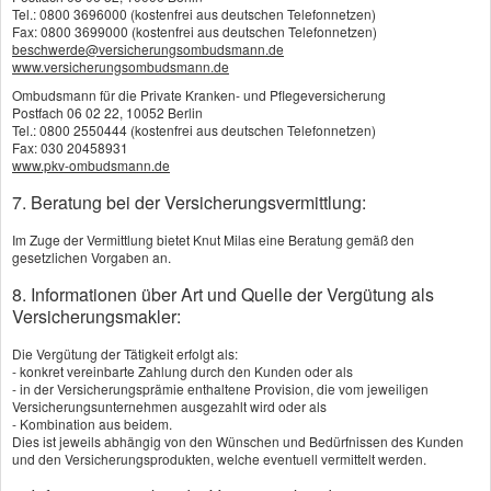
Tel.: 0800 3696000 (kostenfrei aus deutschen Telefonnetzen)
Anspruch auf Rentenleistungen aus der
Fax: 0800 3699000 (kostenfrei aus deutschen Telefonnetzen)
beschwerde@versicherungsombudsmann.de
Grundfähigkeitsversicherung entsteht, wenn man
www.versicherungsombudsmann.de
nach ärztlicher Einschätzung mindestens zwölf
Ombudsmann für die Private Kranken- und Pflegeversicherung
Postfach 06 02 22, 10052 Berlin
Monate lang nicht in der Lage ist oder sein wird, eine
Tel.: 0800 2550444 (kostenfrei aus deutschen Telefonnetzen)
Fax: 030 20458931
der körperlichen Grundfähigkeiten der Stufe A oder
www.pkv-ombudsmann.de
drei Fähigkeiten der Stufe B auszuüben – das sehen
7. Beratung bei der Versicherungsvermittlung:
die Vertragsbedingungen der
Im Zuge der Vermittlung bietet Knut Milas eine Beratung gemäß den
gesetzlichen Vorgaben an.
Grundfähigkeitsversicherer in der Regel vor. Zu den
8. Informationen über Art und Quelle der Vergütung als
Fähigkeiten der Stufe A gehören das Sehen,
Versicherungsmakler:
Sprechen, Hören und Gehen, der Gebrauch der Hände
Die Vergütung der Tätigkeit erfolgt als:
und die selbstständige Orientierung. Zur Stufe B
- konkret vereinbarte Zahlung durch den Kunden oder als
- in der Versicherungsprämie enthaltene Provision, die vom jeweiligen
zählen das Treppensteigen, Knien und Bücken, Sitzen,
Versicherungsunternehmen ausgezahlt wird oder als
- Kombination aus beidem.
Stehen, Greifen, Bewegen der Arme, Heben und
Dies ist jeweils abhängig von den Wünschen und Bedürfnissen des Kunden
und den Versicherungsprodukten, welche eventuell vermittelt werden.
Tragen sowie Autofahren. Vor dem Abschluss einer