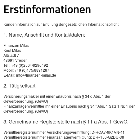
Erstinformationen
Kundeninformation zur Erfüllung der gesetzlichen Informationspflicht
1. Name, Anschrift und Kontaktdaten:
Produkte
Finanzen Milas
Knut Milas
Altstadt 7
Berufs­unfähig­keitsversicherung
48691 Vreden
Tel.: +49 (0)2564/8296492
Mobil: +49 (0)175/8891287
Grundfähigkeitsversicherung
E-Mail: info@finanzen-milas.de
2. Tätigkeitsart:
Unfall­ver­si­che­rung
Versicherungsmakler mit einer Erlaubnis nach § 34 d Abs. 1 der
Grundfähigkeitsversicherung
Gewerbeordnung. (GewO)
Finanzanlagenvermittler mit einer Erlaubnis nach § 34 f Abs. 1 Satz 1 Nr. 1 der
Gewerbeordnung. (GewO)
Die
3. Gemeinsame Registerstelle nach § 11 a Abs. 1 GewO:
Vermittlerregisternummer Versicherungsvermittlung: D-HCA7-9K1VN-41
Vermittlerregisternummer Finanzanlagenvermittlung: D-F-156-G2DU-38