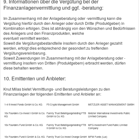
9. Informationen über die Vergütung bei der
Grundfähigkeitsversicherung prüft der Versicherer
Finanzanlagenvermittlung und ggf. -beratung:
den Gesundheitszustand des Antragstellers mit
Im Zusammenhang mit der Anlageberatung oder -vermittlung kann die
Vergütung hierfür durch den Anleger oder durch Dritte (Produktgeber) in
einem Fragebogen ab, gegebenenfalls auch durch
Kombination erfolgen. Dies ist abhängig von den Wünschen und Bedürfnissen
des Anlegers und den Finanzprodukten, welche
Nachfrage bei den behandelnden Ärzten.
eventuell vermittelt werden.
Soweit die Vergütungsbestandteile insofern durch den Anleger gezahlt
werden, erfolgt dies entsprechend der gesondert zu treffenden
Vergütungsvereinbarung.
Wegen der klar festgelegten
Soweit Zuwendungen im Zusammenhang mit der Anlageberatung oder -
vermittlung insofern von Dritten (Produktgebern) erbracht werden, dürfen
Leistungsvoraussetzungen sind Streitigkeiten mit
diese behalten werden.
dem Versicherer selten. Trotzdem ist die
10. Emittenten und Anbieter:
Grundfähigkeitsversicherung kein vollwertiger Ersatz
Knut Milas bietet Vermittlungs- und Beratungsleistungen zu den
Finanzanlagen der folgenden Emittenten und Anbieter an:
für einen echten Berufs­unfähig­keitsschutz, denn
nicht alle möglichen Ursachen für Berufs­unfähig­keit
1-4-9 Invest Fonds GmbH & Co. KG
F5 Crypto Management GmbH
METZLER ASSET MANAGEMENT GMBH
10x Founders Co-Invest I GmbH & Co.
Family Trust Beteiligungsholding FTB
Metzler International Investments Public
wie beispielsweise seelische Leiden sind versichert.
KG
GmbH & Co. KG
Limited Company
Die Grundfähigkeitsversicherung ist aber eine
10x Founders Fund GmbH & Co. KG
Family Trust Beteiligungsholding FTB
MFG Investment Fund Public Limited
II GmbH & Co. KG
Company
bezahlbare Alternative für alle, die sich einen
10x Founders Fund II GmbH & Co. KG
Family Trust Co-Invest Orange GmbH
MFM Funds (Lux)