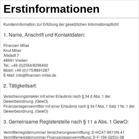
Erstinformationen
Kundeninformation zur Erfüllung der gesetzlichen Informationspflicht
1. Name, Anschrift und Kontaktdaten:
Produkte
Finanzen Milas
Knut Milas
Altstadt 7
48691 Vreden
Auto­ver­si­che­rung
Tel.: +49 (0)2564/8296492
Mobil: +49 (0)175/8891287
Motor­rad­ver­sicherung
E-Mail: info@finanzen-milas.de
2. Tätigkeitsart:
Motor­rad­ver­sicherung
Versicherungsmakler mit einer Erlaubnis nach § 34 d Abs. 1 der
Gewerbeordnung. (GewO)
Finanzanlagenvermittler mit einer Erlaubnis nach § 34 f Abs. 1 Satz 1 Nr. 1 der
Gewerbeordnung. (GewO)
3. Gemeinsame Registerstelle nach § 11 a Abs. 1 GewO:
Motor­rad­ver­sicherung: Die Haft­
Vermittlerregisternummer Versicherungsvermittlung: D-HCA7-9K1VN-41
pflicht braucht jeder Biker
Vermittlerregisternummer Finanzanlagenvermittlung: D-F-156-G2DU-38