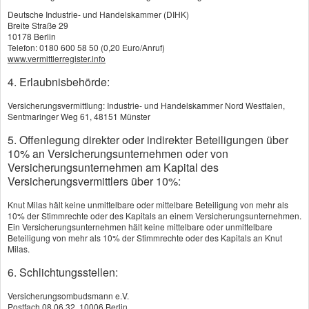
Deutsche Industrie- und Handelskammer (DIHK)
Breite Straße 29
Als Motorradfahrer brauchen Sie mindestens eine
10178 Berlin
Telefon: 0180 600 58 50 (0,20 Euro/Anruf)
Haft­pflichtversicherung. Ergänzend können Sie
www.vermittlerregister.info
eine Teil- oder Vollkaskoversicherung abschließen,
4. Erlaubnisbehörde:
die auch Schäden an Ihrem eigenen Bike bezahlt.
Versicherungsvermittlung: Industrie- und Handelskammer Nord Westfalen,
Sentmaringer Weg 61, 48151 Münster
Die Teilkaskoversicherung ersetzt Schäden durch
5. Offenlegung direkter oder indirekter Beteiligungen über
Diebstahl, Brand, Hagel oder Zusammenprall mit
10% an Versicherungsunternehmen oder von
Wildtieren. Die Vollkasko zahlt Schäden am
Versicherungsunternehmen am Kapital des
Versicherungsvermittlers über 10%:
eigenen Motorrad auch, wenn Sie selbst
Knut Milas hält keine unmittelbare oder mittelbare Beteiligung von mehr als
Unfallverursacher sind.
10% der Stimmrechte oder des Kapitals an einem Versicherungsunternehmen.
Ein Versicherungsunternehmen hält keine mittelbare oder unmittelbare
Beteiligung von mehr als 10% der Stimmrechte oder des Kapitals an Knut
Milas.
Prämie runter durch Rabatte und schadenfreie
6. Schlichtungsstellen:
Jahre
Auch in der Motor­rad­ver­sicherung gibt es
Versicherungsombudsmann e.V.
Postfach 08 06 32, 10006 Berlin