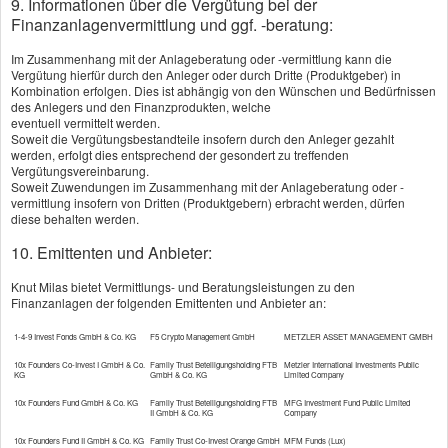
9. Informationen über die Vergütung bei der
ver­sicherung deutlich höhere Beiträge. Besonders
Finanzanlagenvermittlung und ggf. -beratung:
für junge Leute lohnt es sich deshalb, die Angebote
Im Zusammenhang mit der Anlageberatung oder -vermittlung kann die
zu ver­gleichen und zu einem günstigeren
Vergütung hierfür durch den Anleger oder durch Dritte (Produktgeber) in
Kombination erfolgen. Dies ist abhängig von den Wünschen und Bedürfnissen
Versicherer zu wechseln. Stichtag für die
des Anlegers und den Finanzprodukten, welche
eventuell vermittelt werden.
Kündigung des alten Vertrags ist der 30.
Soweit die Vergütungsbestandteile insofern durch den Anleger gezahlt
werden, erfolgt dies entsprechend der gesondert zu treffenden
November.
Vergütungsvereinbarung.
Soweit Zuwendungen im Zusammenhang mit der Anlageberatung oder -
vermittlung insofern von Dritten (Produktgebern) erbracht werden, dürfen
diese behalten werden.
10. Emittenten und Anbieter:
Vergleich und Angebot Motor­rad­ver­
Knut Milas bietet Vermittlungs- und Beratungsleistungen zu den
Finanzanlagen der folgenden Emittenten und Anbieter an:
sicherung
1-4-9 Invest Fonds GmbH & Co. KG
F5 Crypto Management GmbH
METZLER ASSET MANAGEMENT GMBH
Vorname, Name: *
10x Founders Co-Invest I GmbH & Co.
Family Trust Beteiligungsholding FTB
Metzler International Investments Public
KG
GmbH & Co. KG
Limited Company
10x Founders Fund GmbH & Co. KG
Family Trust Beteiligungsholding FTB
MFG Investment Fund Public Limited
II GmbH & Co. KG
Company
Geburts­datum:
10x Founders Fund II GmbH & Co. KG
Family Trust Co-Invest Orange GmbH
MFM Funds (Lux)