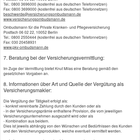
Prämiennachlässe für bestimmte Fahrergruppen,
Tel.: 0800 3696000 (kostenfrei aus deutschen Telefonnetzen)
Fax: 0800 3699000 (kostenfrei aus deutschen Telefonnetzen)
zum Beispiel für Frauen, Beamte, Garagenparker
beschwerde@versicherungsombudsmann.de
www.versicherungsombudsmann.de
und Wenigfahrer. Wie beim Auto gibt es in der
Ombudsmann für die Private Kranken- und Pflegeversicherung
Postfach 06 02 22, 10052 Berlin
Motor­rad­ver­sicherung auch
Tel.: 0800 2550444 (kostenfrei aus deutschen Telefonnetzen)
Fax: 030 20458931
Schadenfreiheitsrabatte für jahrelanges Fahren
www.pkv-ombudsmann.de
ohne Versicherungsschäden – auf bis zu 25
7. Beratung bei der Versicherungsvermittlung:
Prozent des Regelbeitrags können Sie den Beitrag
Im Zuge der Vermittlung bietet Knut Milas eine Beratung gemäß den
zu Ihrer Motorradhaftpflicht drücken, wenn Sie die
gesetzlichen Vorgaben an.
Versicherung nicht in Anspruch nehmen.
8. Informationen über Art und Quelle der Vergütung als
Versicherungsmakler:
Die Vergütung der Tätigkeit erfolgt als:
Sparen Sie Beiträge mit einer günstigeren
- konkret vereinbarte Zahlung durch den Kunden oder als
- in der Versicherungsprämie enthaltene Provision, die vom jeweiligen
Motor­rad­ver­sicherung
Versicherungsunternehmen ausgezahlt wird oder als
- Kombination aus beidem.
Wer als Biker noch keinen hohen
Dies ist jeweils abhängig von den Wünschen und Bedürfnissen des Kunden
und den Versicherungsprodukten, welche eventuell vermittelt werden.
Schadenfreiheitsrabatt hat, zahlt in der Motor­rad­