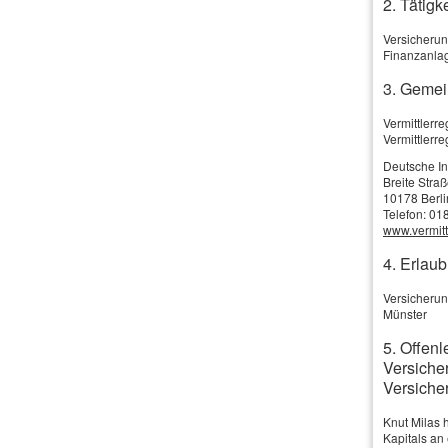
2. Tätigke
vereinbarte Summe an die Hinterbliebenen aus.
Versicherun
Mehr zum Thema:
Finanzanlag
·
Die Grundlagen
3. Gemei
·
Für wen geeignet?
Vermittler
·
Leistungsumfang
Vermittlerr
·
Gesundheitsprüfung
Deutsche I
Breite Stra
·
Einzel- oder Partnervertrag?
10178 Berli
·
Umwandlung möglich
Telefon: 01
www.vermittl
4. Erlau
Versicherun
Vergleich und Angebot Risiko­lebens­ver
Münster
5. Offenl
Versiche
Vorname, Name: *
Versiche
Geburts­datum:
Knut Milas 
Kapitals a