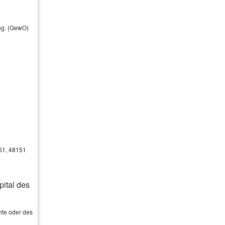
Ka­pi­tal­le­bens­ver­si­che­rung
ung. (GewO)
Risiko­lebens­ver­si­che­rung
Britische Lebensversicherung
Aus­bil­dungs­ver­si­che­rung
Ster­be­geld
Pflege­ver­si­che­rung
61, 48151
ital des
hte oder des