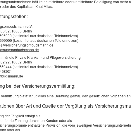
erungsunternehmen hält keine mittelbare oder unmittelbare Beteiligung von mehr 
 oder des Kapitals an Knut Milas.
htungsstellen:
ngsombudsmann e.V.
 06 32, 10006 Berlin
3696000 (kostenfrei aus deutschen Telefonnetzen)
699000 (kostenfrei aus deutschen Telefonnetzen)
e@versicherungsombudsmann.de
cherungsombudsmann.de
für die Private Kranken- und Pflegeversicherung
 02 22, 10052 Berlin
2550444 (kostenfrei aus deutschen Telefonnetzen)
0458931
mbudsmann.de
ng bei der Versicherungsvermittlung:
 Vermittlung bietet Knut Milas eine Beratung gemäß den gesetzlichen Vorgaben an
mationen über Art und Quelle der Vergütung als Versicherungsma
g der Tätigkeit erfolgt als:
ereinbarte Zahlung durch den Kunden oder als
rsicherungsprämie enthaltene Provision, die vom jeweiligen Versicherungsunterne
peicherung meiner Daten zur Übersendung von Produktinforma
wird oder als