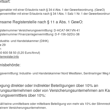
itsart:
gsmakler mit einer Erlaubnis nach § 34 d Abs. 1 der Gewerbeordnung. (GewO)
envermittler mit einer Erlaubnis nach § 34 f Abs. 1 Satz 1 Nr. 1 der Gewerbeordn
nsame Registerstelle nach § 11 a Abs. 1 GewO:
registernummer Versicherungsvermittlung: D-HCA7-9K1VN-41
egisternummer Finanzanlagenvermittlung: D-F-156-G2DU-38
ndustrie- und Handelskammer (DIHK)
ße 29
n
80 600 58 50 (0,20 Euro/Anruf)
erregister.info
bnisbehörde:
gsvermittlung: Industrie- und Handelskammer Nord Westfalen, Sentmaringer Weg 
­si­che­rung
egung direkter oder indirekter Beteiligungen über 10% an
rungsunternehmen oder von Versicherungsunternehmen am Kap
rungsvermittlers über 10%:
hält keine unmittelbare oder mittelbare Beteiligung von mehr als 10% der Stimmrec
n einem Versicherungsunternehmen.