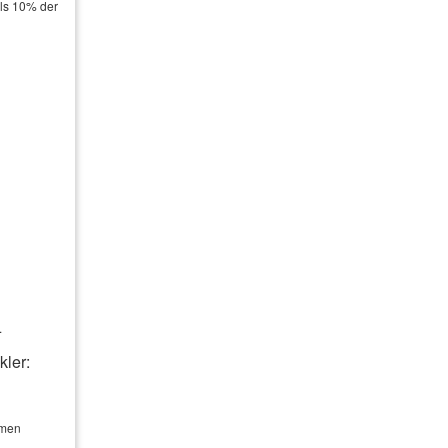
als 10% der
.
kler:
hmen
tionen des Webseitenbetreibers (weitere