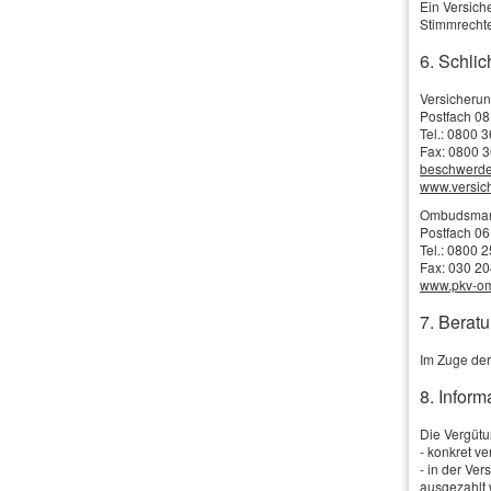
Ein Versich
Straße, Hausnr.:
Stimmrechte
6. Schlic
PLZ, Ort:
Versicheru
Telefon:
Postfach 08
Tel.: 0800 
Fax: 0800 3
E-Mail: *
beschwerd
www.versi
Ombudsmann 
Postfach 06
Tel.: 0800 
Todesfallleistung:
Fax: 030 2
www.pkv-o
7. Beratu
Anmerkungen
Im Zuge der
8. Infor
Die Vergütun
- konkret v
- in der Ve
Ich bin einverstanden
mit der Erhebung und S
ausgezahlt 