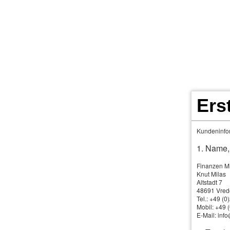
Ers
Risiko­lebens­ver­si
Kundeninfor
1. Name,
S
Finanzen M
Knut Milas
Mi
Altstadt 7
versorgen hat (Kinder, Partner, Angehörige), sollte
48691 Vred
Tel.: +49 (
Mobil: +49
E-Mail: inf
Die Risiko-Lebensversicherung zahlt im Todesfall u