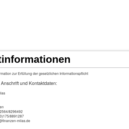
Home
Vorstellung
Infos & Tipps
Angebote für
Service
Impressum
tinformationen
­che­rung
mation zur Erfüllung der gesetzlichen Informationspflicht
 Anschrift und Kontaktdaten:
chutz der Familie
ilas
t dem Tod setzt sich wohl niemand gern auseinander. Wer ande
 die möglichen finanziellen Folgen bedenken.
en
0)2564/8296492
 (0)175/8891287
o@finanzen-milas.de
nabhängig von der Laufzeit und der Höhe der eingezahlten Beit