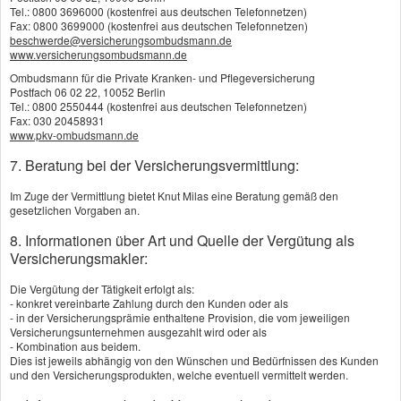
Haft­pflicht als Tierhalter. Damit ist übrigens in
Tel.: 0800 3696000 (kostenfrei aus deutschen Telefonnetzen)
Fax: 0800 3699000 (kostenfrei aus deutschen Telefonnetzen)
bestimmten Fällen auch die Haft­pflicht weiterer
beschwerde@versicherungsombudsmann.de
www.versicherungsombudsmann.de
Per­sonen eingeschlossen.
Ombudsmann für die Private Kranken- und Pflegeversicherung
Postfach 06 02 22, 10052 Berlin
Tel.: 0800 2550444 (kostenfrei aus deutschen Telefonnetzen)
Die gesetzliche Haft­pflicht aus dem Halten und
Fax: 030 20458931
www.pkv-ombudsmann.de
Hüten von zahmen Haustieren und gezähmten
7. Beratung bei der Versicherungsvermittlung:
Kleintieren wie Katzen, Kanarienvögeln,
Im Zuge der Vermittlung bietet Knut Milas eine Beratung gemäß den
Wellensittichen, Papageien, Meerschweinchen
gesetzlichen Vorgaben an.
usw. ist in der Privaten Haft­pflichtversicherung
8. Informationen über Art und Quelle der Vergütung als
Versicherungsmakler:
versichert. Für Hunde, Pferde, Ponys, Esel und
Rinder muss eine separate
Die Vergütung der Tätigkeit erfolgt als:
- konkret vereinbarte Zahlung durch den Kunden oder als
Tierhalterhaftpflichtversicherung abgeschlossen
- in der Versicherungsprämie enthaltene Provision, die vom jeweiligen
Versicherungsunternehmen ausgezahlt wird oder als
werden.
- Kombination aus beidem.
Dies ist jeweils abhängig von den Wünschen und Bedürfnissen des Kunden
und den Versicherungsprodukten, welche eventuell vermittelt werden.
Mehr zum Thema: