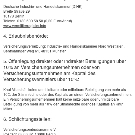
Gewässerschadenhaftpflicht
Deutsche Industrie- und Handelskammer (DIHK)
Breite Straße 29
Glasversicherung
10178 Berlin
Telefon: 0180 600 58 50 (0,20 Euro/Anruf)
Feuerversicherung
www.vermittlerregister.info
4. Erlaubnisbehörde:
Photo­voltaik­ver­si­che­rung
Versicherungsvermittlung: Industrie- und Handelskammer Nord Westfalen,
Reiseversicherung
Sentmaringer Weg 61, 48151 Münster
5. Offenlegung direkter oder indirekter Beteiligungen über
Tierhalterhaftpflicht
10% an Versicherungsunternehmen oder von
Versicherungsunternehmen am Kapital des
Versicherungsvermittlers über 10%:
Ihre
Knut Milas hält keine unmittelbare oder mittelbare Beteiligung von mehr als
10% der Stimmrechte oder des Kapitals an einem Versicherungsunternehmen.
Ein Versicherungsunternehmen hält keine mittelbare oder unmittelbare
gesetzliche Haft­pflicht als
Beteiligung von mehr als 10% der Stimmrechte oder des Kapitals an Knut
Milas.
Tierhalter
6. Schlichtungsstellen:
Die Tierhalterhaftpflicht versichert Ihre gesetzliche
Versicherungsombudsmann e.V.
Postfach 08 06 32, 10006 Berlin