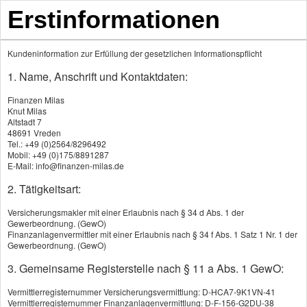
Erstinformationen
Kundeninformation zur Erfüllung der gesetzlichen Informationspflicht
1. Name, Anschrift und Kontaktdaten:
Produkte
Finanzen Milas
Knut Milas
Altstadt 7
48691 Vreden
Privathaftpflichtversicherung
Tel.: +49 (0)2564/8296492
Mobil: +49 (0)175/8891287
Tierhalterhaftpflicht
E-Mail: info@finanzen-milas.de
2. Tätigkeitsart:
Rechts­schutz­ver­si­che­rung
Versicherungsmakler mit einer Erlaubnis nach § 34 d Abs. 1 der
Ge­bäude­ver­si­che­rung
Gewerbeordnung. (GewO)
Finanzanlagenvermittler mit einer Erlaubnis nach § 34 f Abs. 1 Satz 1 Nr. 1 der
Gewerbeordnung. (GewO)
Haus­rat­ver­si­che­rung
3. Gemeinsame Registerstelle nach § 11 a Abs. 1 GewO:
Haus- und Grund-Haft­pflicht
Vermittlerregisternummer Versicherungsvermittlung: D-HCA7-9K1VN-41
Vermittlerregisternummer Finanzanlagenvermittlung: D-F-156-G2DU-38