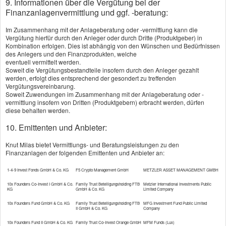
9. Informationen über die Vergütung bei der
·
Die Grundlagen
Finanzanlagenvermittlung und ggf. -beratung:
·
Leistungsumfang
Im Zusammenhang mit der Anlageberatung oder -vermittlung kann die
Vergütung hierfür durch den Anleger oder durch Dritte (Produktgeber) in
·
Tiere mit Versicherungspflicht
Kombination erfolgen. Dies ist abhängig von den Wünschen und Bedürfnissen
des Anlegers und den Finanzprodukten, welche
·
Extraleistungen
eventuell vermittelt werden.
Soweit die Vergütungsbestandteile insofern durch den Anleger gezahlt
werden, erfolgt dies entsprechend der gesondert zu treffenden
Vergütungsvereinbarung.
Soweit Zuwendungen im Zusammenhang mit der Anlageberatung oder -
vermittlung insofern von Dritten (Produktgebern) erbracht werden, dürfen
Vergleich und Angebot
diese behalten werden.
Tierhalterhaftpflicht
10. Emittenten und Anbieter:
Knut Milas bietet Vermittlungs- und Beratungsleistungen zu den
Vorname, Name: *
Finanzanlagen der folgenden Emittenten und Anbieter an:
1-4-9 Invest Fonds GmbH & Co. KG
F5 Crypto Management GmbH
METZLER ASSET MANAGEMENT GMBH
10x Founders Co-Invest I GmbH & Co.
Family Trust Beteiligungsholding FTB
Metzler International Investments Public
Geburts­datum:
KG
GmbH & Co. KG
Limited Company
10x Founders Fund GmbH & Co. KG
Family Trust Beteiligungsholding FTB
MFG Investment Fund Public Limited
II GmbH & Co. KG
Company
10x Founders Fund II GmbH & Co. KG
Family Trust Co-Invest Orange GmbH
MFM Funds (Lux)
Straße, Hausnr.: